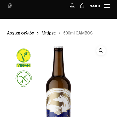
Skip
Menu
to
account
main
content
Αρχική σελίδα
Μπίρες
500ml CAMBOS