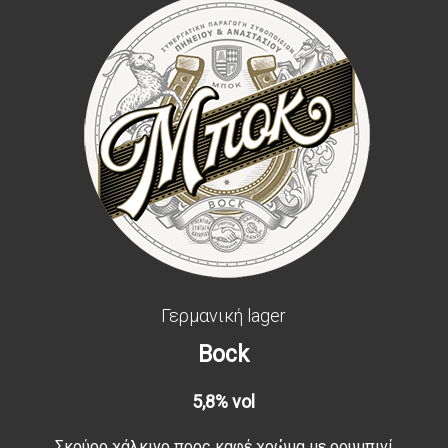
Γερμανική lager
Bock
5,8% vol
Σκούρο χάλκινο προς καφέ χρώμα με ρουμπινί