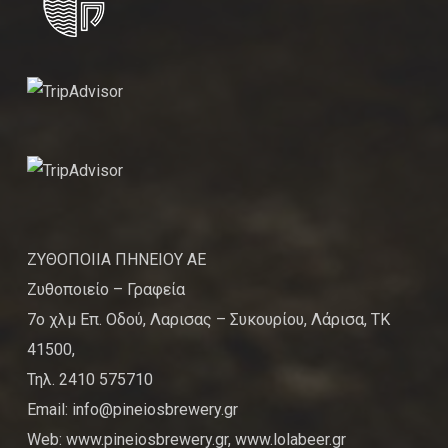
ΖΥΘΟΠΟΙΙΑ ΠΗΝΕΙΟΥ ΑΕ
Ζυθοποιείο – Γραφεία
7ο χλμ Επ. Οδού, Λαρισας – Συκουρίου, Λάρισα, ΤΚ
41500,
Τηλ. 2410 575710
Email: info@pineiosbrewery.gr
Web: www.pineiosbrewery.gr, www.lolabeer.gr