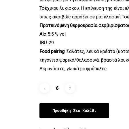
Τσέχικου λυκίσκου. Η επίγευση της είναι ε
όπως ακριβώς αρμόζει σε μια κλασική Τσέχ
Προτεινόμενη θερμοκρασία σερβιρίσματο
Alc
: 5.5 % vol
IBU
: 29
Food pairing
: Σαλάτες, λευκά κρέατα (κοτό
τηγανιτά ψαρικά/θαλασσινά, βραστά λουκά
Λεμονόπιτα, γλυκά με φράουλες.
Προσθήκη Στο Καλάθι