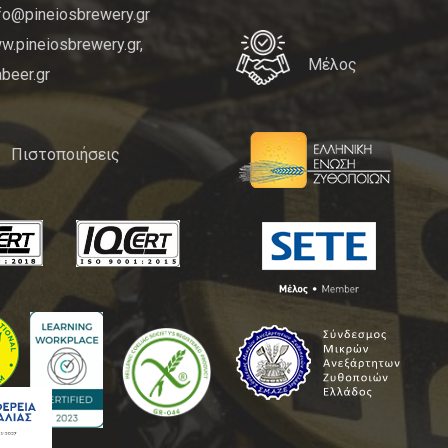
nfo@pineiosbrewery.gr
.pineiosbrewery.gr,
Μέλος
beer.gr
Πιστοποιήσεις