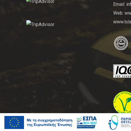
Email: i
Web: www
www.lola