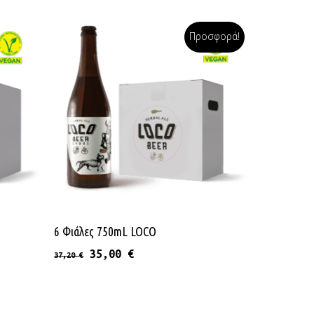
Προσφορά!
Διαβάστε Περισσότερα
6 Φιάλες 750mL LOCO
Original price was: 37,20 €.
Η τρέχουσα τιμή είναι: 35,00
35,00
€
37,20
€