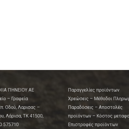
ΙΙΑ ΠΗΝΕΙΟΥ ΑΕ
Παραγγελίες προϊόντων
είο – Γραφεία
Χρεώσεις – Μέθοδοι Πληρω
Επ. Οδού, Λαρισας –
Παραδόσεις – Αποστολές
υ, Λάρισα, ΤΚ 41500,
προϊόντων – Κόστος μεταφ
10 575710
Επιστροφές προϊόντων