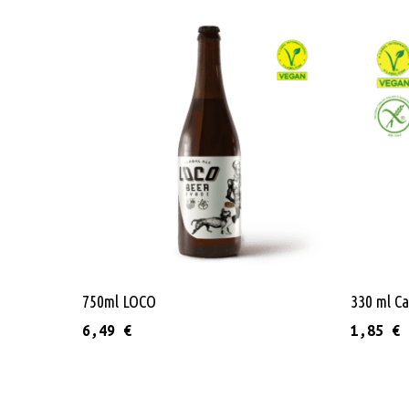
Διαβάστε Περισσότερα
750ml LOCO
330 ml C
6,49
€
1,85
€