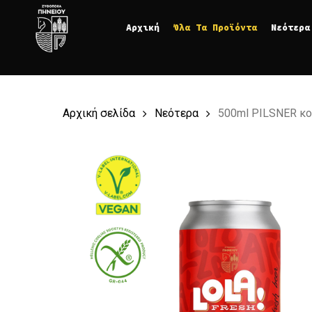
Skip
Αρχική
Όλα Τα Προϊόντα
Νεότερα
to
main
content
Αρχική σελίδα
Νεότερα
500ml PILSNER κο