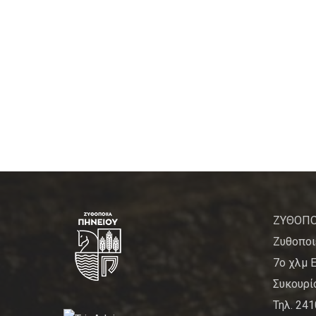
ΖΥΘΟΠΟ
Ζυθοποι
7ο χλμ 
Συκουρίο
Τηλ. 24