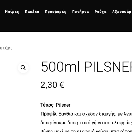
Μπίρες
Πακέτα
Προσφορές
Ποτήρια
Ρούχα
Αξεσουάρ
υτάκι
500ml PILSNE
2,30
€
Τύπος
: Pilsner
Προφίλ
: Ξανθιά και σχεδόν διαυγής, με λε
διακρίνουμε διακριτικά γήινα και ελαφρώς
βύνης μαζί με τη ελαφριά γεύση μπισκότου