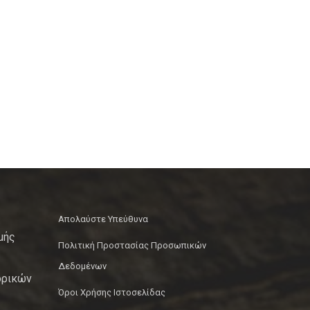
Απολαύστε Υπεύθυνα
μής
Πολιτική Προστασίας Προσωπικών
Δεδομένων
ορικών
Όροι Χρήσης Ιστοσελίδας