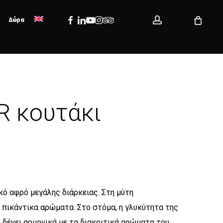
account
Facebook
Linkedin
Youtube
Instagram
Tripadvisor
Δώρα
R κουτάκι
υκό αφρό μεγάλης διάρκειας. Στη μύτη
 πικάντικα αρώματα. Στο στόμα, η γλυκύτητα της
 δένει αρμονικά με τα διακριτικά αρώματα του