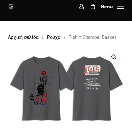
Skip
Menu
to
account
main
content
Αρχική σελίδα
Ρούχα
T-shirt Charcoal Basket