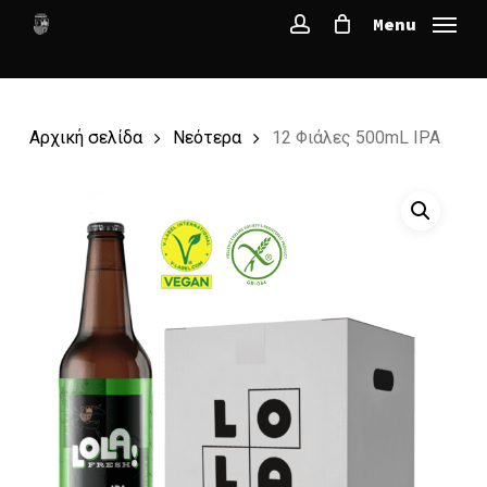
Skip
Menu
to
account
main
content
Αρχική σελίδα
Νεότερα
12 Φιάλες 500mL IPA