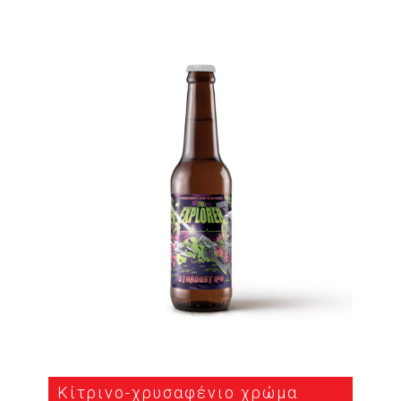
Κίτρινο-χρυσαφένιο χρώμα