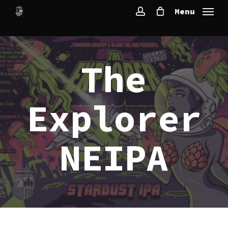
Skip
Menu
to
account
main
content
The
Explorer
NEIPA