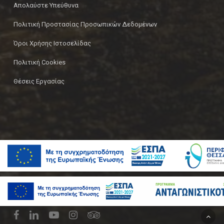
Απολαύστε Υπεύθυνα
Πολιτική Προστασίας Προσωπικών Δεδομένων
Όροι Χρήσης Ιστοσελίδας
Πολιτική Cookies
Θέσεις Εργασίας
© 2026 Ζυθοποιία Πηνειού | Pineios Brewery.
facebook
linkedin
youtube
instagram
tripadvisor