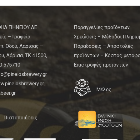
ΙΙΑ ΠΗΝΕΙΟΥ ΑΕ
Παραγγελίες προϊόντων
είο – Γραφεία
Χρεώσεις – Μέθοδοι Πληρω
Επ. Οδού, Λαρισας –
Παραδόσεις – Αποστολές
υ, Λάρισα, ΤΚ 41500,
προϊόντων – Κόστος μεταφ
10 575710
Επιστροφές προϊόντων
nfo@pineiosbrewery.gr
.pineiosbrewery.gr,
Μέλος
beer.gr
Πιστοποιήσεις