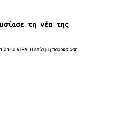
υσίασε τη νέα της
πίρα Lola IPA! Η επίσημη παρουσίαση
ι τη νέα της μπύρα, τη Lola I.P.A