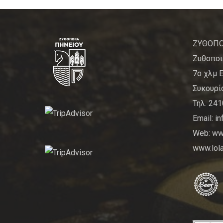
ΖΥΘΟΠΟ
Ζυθοποι
7ο χλμ 
Συκουρίο
Τηλ. 24
Email: i
Web: www
www.lola