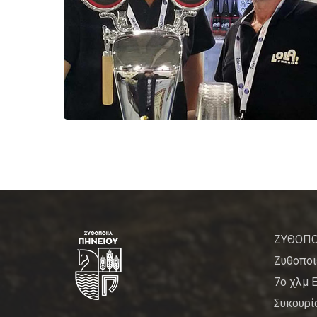
ΖΥΘΟΠΟ
Ζυθοποι
7ο χλμ 
Συκουρίο