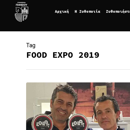
Skip
Αρχική
Η Ζυθοποιία
Ζυθοποιήστ
to
main
content
Tag
FOOD EXPO 2019