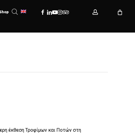
account
Facebook
Linkedin
Youtube
Instagram
Tripadvisor
Shop
τερη έκθεση Τροφίμων και Ποτών στη