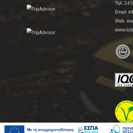
Τηλ. 24
Email: i
Web: www
www.lola