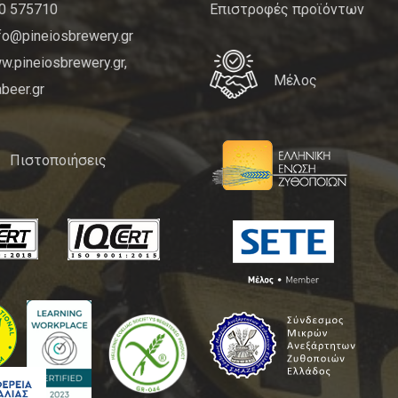
10 575710
Επιστροφές προϊόντων
nfo@pineiosbrewery.gr
.pineiosbrewery.gr,
Μέλος
beer.gr
Πιστοποιήσεις