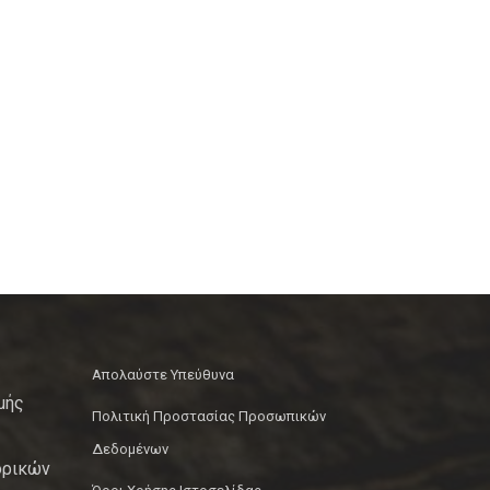
Απολαύστε Υπεύθυνα
μής
Πολιτική Προστασίας Προσωπικών
Δεδομένων
ορικών