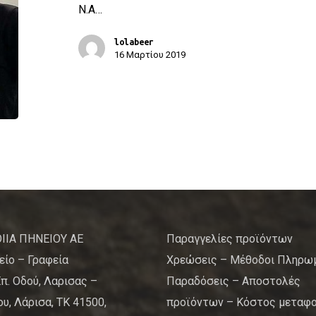
Ν.Α…
lolabeer
16 Μαρτίου 2019
ΙΙΑ ΠΗΝΕΙΟΥ ΑΕ
Παραγγελίες προϊόντων
είο – Γραφεία
Χρεώσεις – Μέθοδοι Πληρω
Επ. Οδού, Λαρισας –
Παραδόσεις – Αποστολές
υ, Λάρισα, ΤΚ 41500,
προϊόντων – Κόστος μεταφ