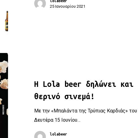
lolabeer
25 Ιανουαρίου 2021
H Lola beer δηλώνει και φέτος παρούσα στο θερινό σινεμ
H Lola beer δηλώνει και 
θερινό σινεμά!
Με την «Μπαλάντα της Τρύπιας Καρδιάς» του Γ
Δευτέρα 15 Ιουνίου…
lolabeer