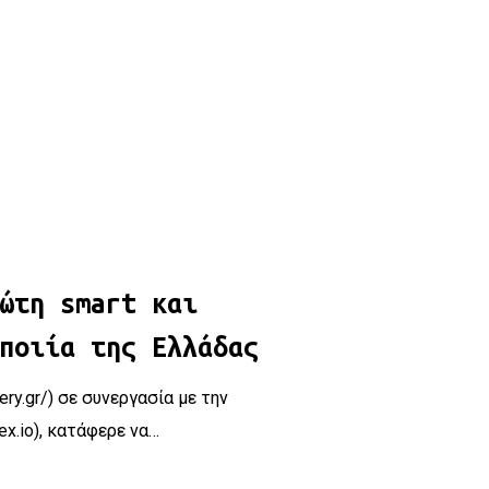
 Μικροζυθοποιία της Ελλάδας
ώτη smart και
ποιία της Ελλάδας
ry.gr/) σε συνεργασία με την
eex.io), κατάφερε να…