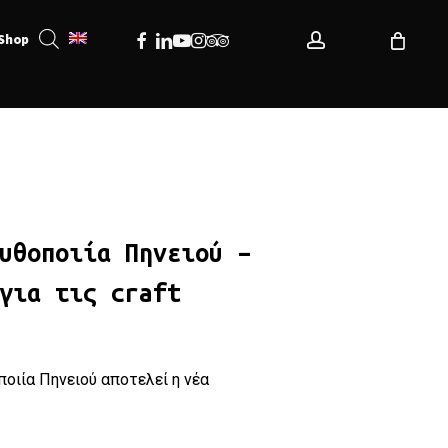
account
Facebook
Linkedin
Youtube
Instagram
Tripadvisor
Shop
οποίηση AFQ για τις craft μπίρες της
υθοποιία Πηνειού –
για τις craft
ποιία Πηνειού αποτελεί η νέα