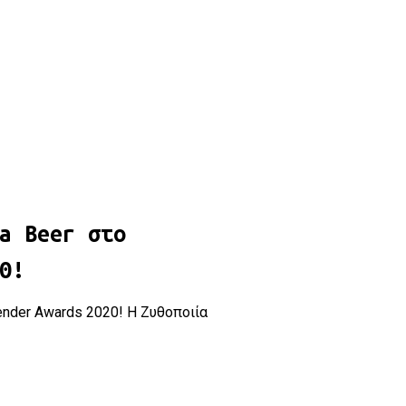
s 2020!
a Beer στο
0!
ender Awards 2020! Η Ζυθοποιία