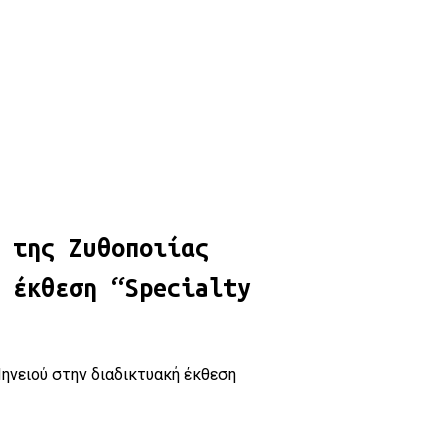
ιαδικτυακή έκθεση “Specialty Food LIVE! 2021” !
 της Ζυθοποιίας
 έκθεση “Specialty
ηνειού στην διαδικτυακή έκθεση