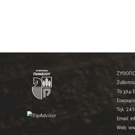
ΖΥΘΟΠΟ
Ζυθοποι
7ο χλμ 
Συκουρίο
Τηλ. 24
Email: i
Web: www