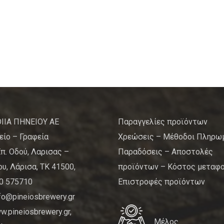
ΙΙΑ ΠΗΝΕΙΟΥ ΑΕ
Παραγγελίες προϊόντων
είο – Γραφεία
Χρεώσεις – Μέθοδοι Πληρω
Επ. Οδού, Λαρισας –
Παραδόσεις – Αποστολές
υ, Λάρισα, ΤΚ 41500,
προϊόντων – Κόστος μεταφ
10 575710
Επιστροφές προϊόντων
nfo@pineiosbrewery.gr
.pineiosbrewery.gr,
Μέλος